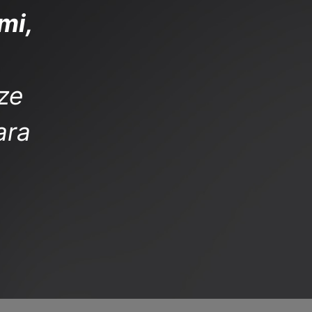
mi,
ize
ara