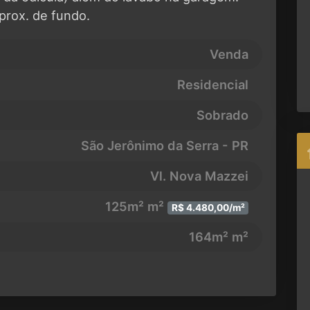
prox. de fundo.
Venda
Residencial
Sobrado
São Jerônimo da Serra - PR
Vl. Nova Mazzei
125m² m²
R$ 4.480,00/m²
164m² m²