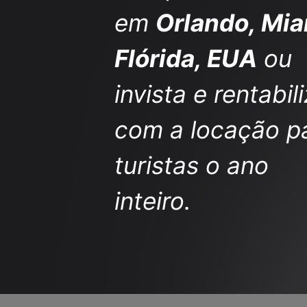
em
Orlando, Mia
Flórida, EUA
ou
invista e rentabil
com a locação p
turistas o ano
inteiro.