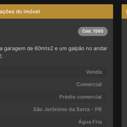
ações do imóvel
Cód.
1565
ma garagem de 60mts2 e um galpão no andar
2.
Venda
Comercial
Prédio comercial
São Jerônimo da Serra - PR
Água Fria