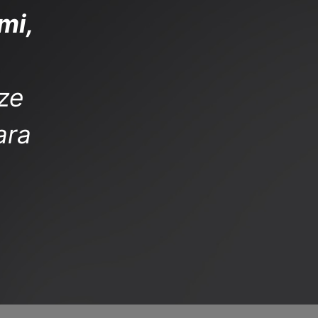
mi,
ize
ara