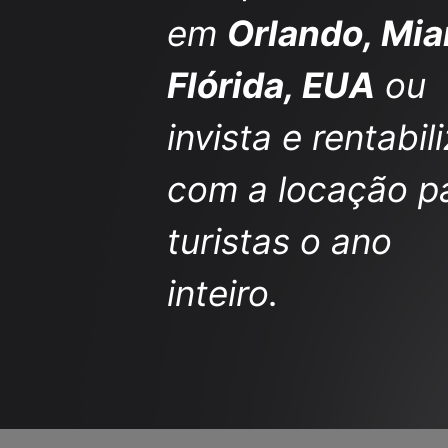
em
Orlando, Mia
Flórida, EUA
ou
invista e rentabil
com a locação p
turistas o ano
inteiro.