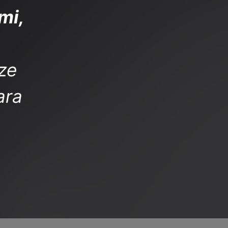
mi,
ize
ara