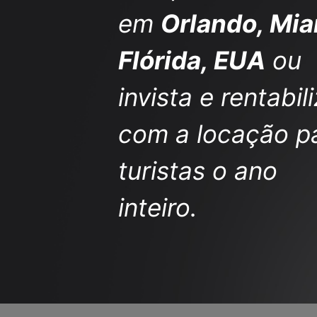
em
Orlando, Mia
Flórida, EUA
ou
invista e rentabil
com a locação p
turistas o ano
inteiro.