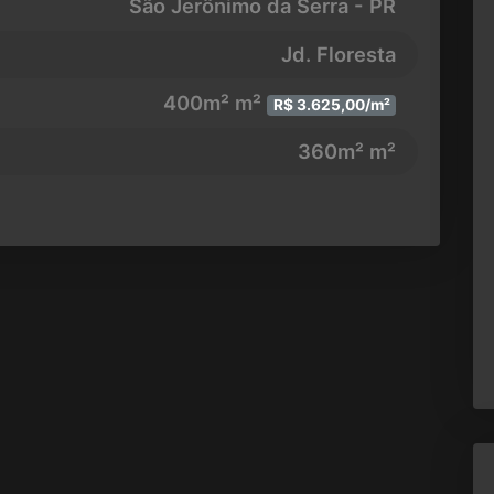
São Jerônimo da Serra - PR
Jd. Floresta
400m² m²
R$ 3.625,00/m²
360m² m²