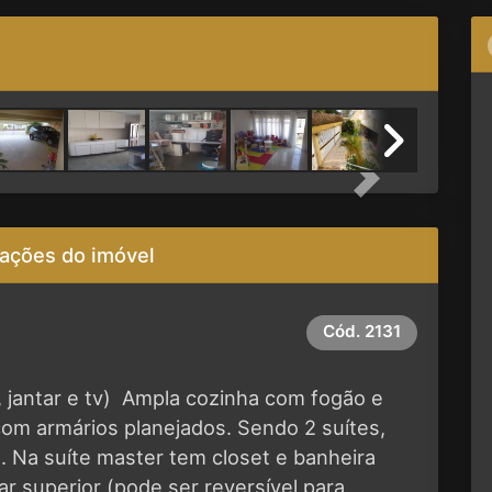
Next
ações do imóvel
Cód.
2131
, jantar e tv)  Ampla cozinha com fogão e
com armários planejados. Sendo 2 suítes,
. Na suíte master tem closet e banheira
ar superior (pode ser reversível para