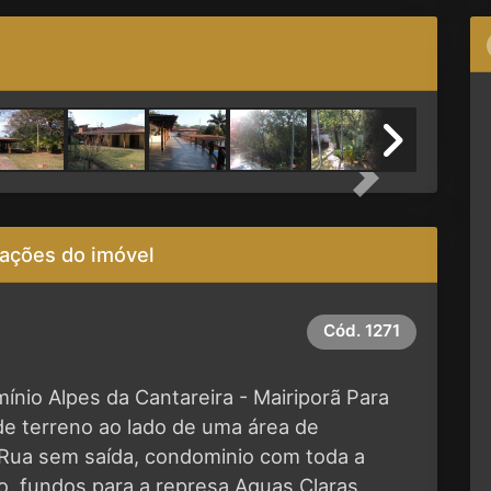
Next
ações do imóvel
Cód.
1271
nio Alpes da Cantareira - Mairiporã Para
e terreno ao lado de uma área de
Rua sem saída, condominio com toda a
ão, fundos para a represa Aguas Claras