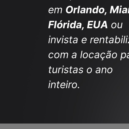
em
Orlando, Mia
Flórida, EUA
ou
invista e rentabil
com a locação p
turistas o ano
inteiro.