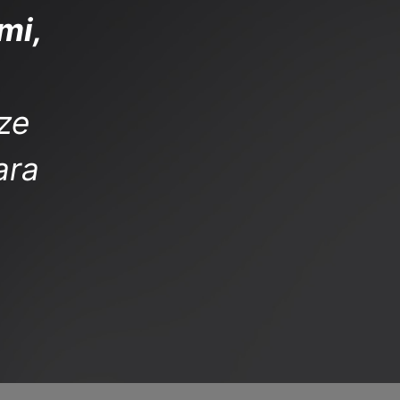
mi,
ize
ara