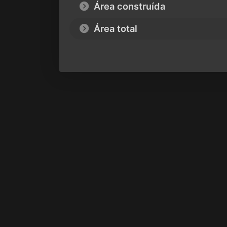
Área construída
Área total