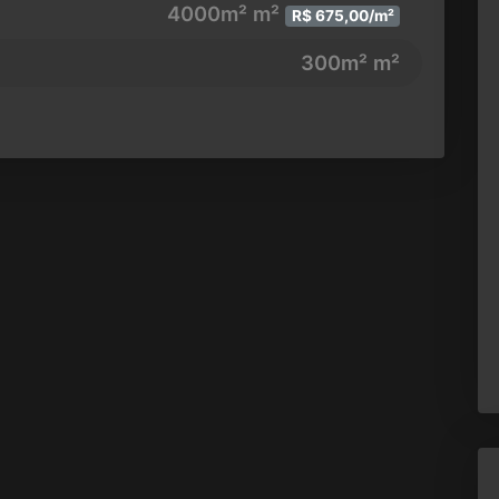
4000m² m²
R$ 675,00/m²
300m² m²